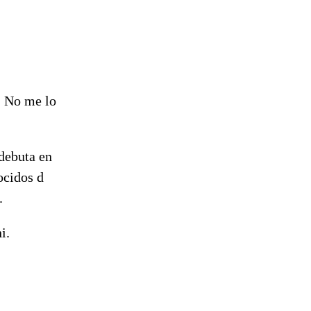
, No me lo
 debuta en
ocidos d
.
i.