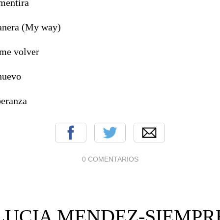
 mentira
anera (My way)
me volver
nuevo
peranza
0 COMENTARIOS
LUCIA MENDEZ-SIEMPR