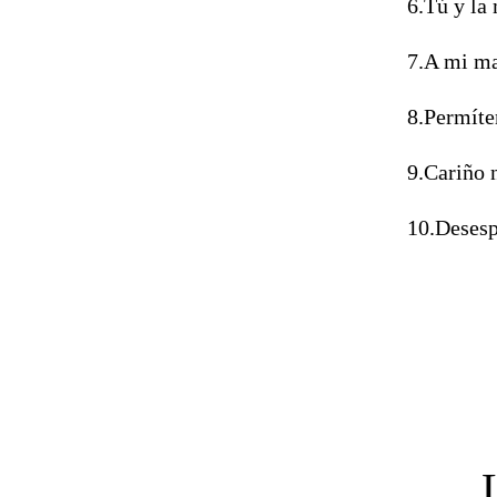
6.Tú y la
7.A mi m
8.Permíte
9.Cariño 
10.Deses