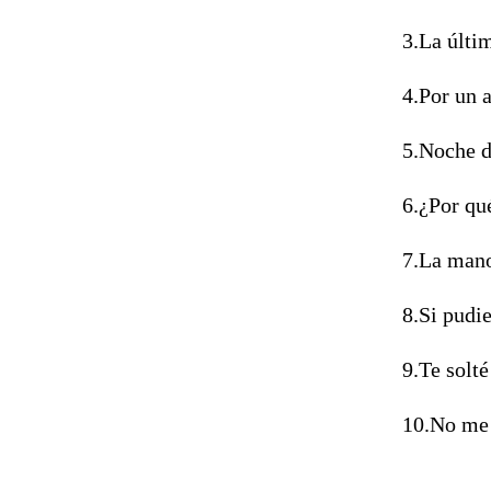
3.La últi
4.Por un 
5.Noche d
6.¿Por qu
7.La mano
8.Si pudie
9.Te solté
10.No me 