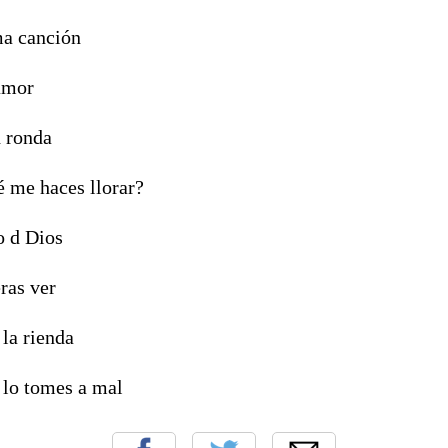
ma canción
amor
 ronda
é me haces llorar?
 d Dios
ras ver
 la rienda
lo tomes a mal