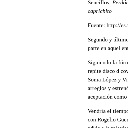
Sencillos:
Perdón
caprichito
Fuente: http://e
Segundo y último
parte en aquel en
Siguiendo la fór
repite disco d co
Sonia López y Vi
arreglos y estren
aceptación como
Vendría el tiempo
con Rogelio Guerr
adiós a la televi