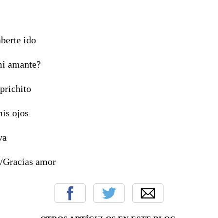
berte ido
mi amante?
prichito
mis ojos
va
?/Gracias amor