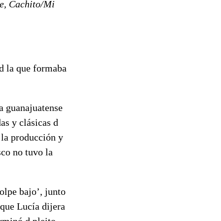
te, Cachito/Mi
 d la que formaba
 la guanajuatense
as y clásicas d
la producción y
sco no tuvo la
olpe bajo’, junto
 que Lucía dijera
erminó d pleito