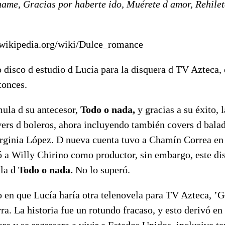
ame, Gracias por haberte ido, Muérete d amor, Rehile
s.wikipedia.org/wiki/Dulce_romance
 disco d estudio d Lucía para la disquera d TV Azteca,
tonces.
mula d su antecesor,
Todo o nada,
y gracias a su éxito,
vers d boleros, ahora incluyendo también covers d balad
rginia López. D nueva cuenta tuvo a Chamín Correa en 
ó a Willy Chirino como productor, sin embargo, este di
 la d
Todo o nada.
No lo superó.
 en que Lucía haría otra telenovela para TV Azteca, ’G
a. La historia fue un rotundo fracaso, y esto derivó en
sora y se regresara a vivir a Estados Unidos, inclusive t