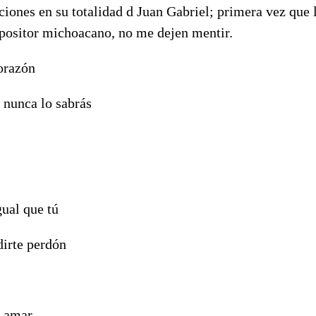
iones en su totalidad d Juan Gabriel; primera vez que 
mpositor michoacano, no me dejen mentir.
orazón
 nunca lo sabrás
gual que tú
dirte perdón
a amar