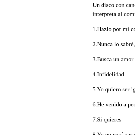
Un disco con canc
interpreta al co
1.Hazlo por mi c
2.Nunca lo sabré,
3.Busca un amor
4.Infidelidad
5.Yo quiero ser i
6.He venido a pe
7.Si quieres
8.Yo no nací par