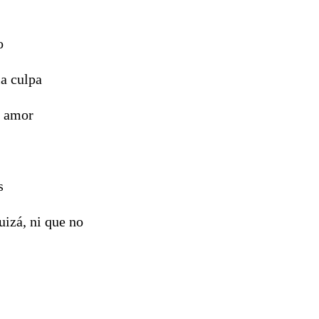
o
a culpa
u amor
s
uizá, ni que no