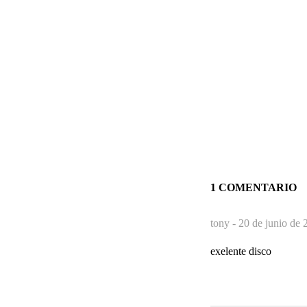
1 COMENTARIO
tony -
20 de junio de 
exelente disco