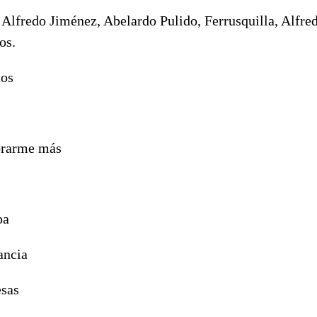
Alfredo Jiménez, Abelardo Pulido, Ferrusquilla, Alfred
os.
tos
orarme más
pa
ancia
esas