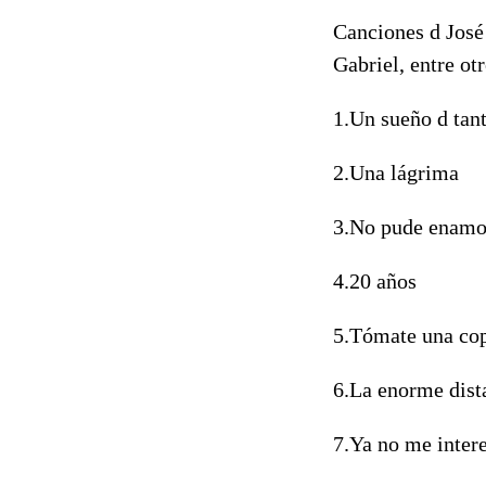
Canciones d José 
Gabriel, entre otr
1.Un sueño d tan
2.Una lágrima
3.No pude enam
4.20 años
5.Tómate una co
6.La enorme dist
7.Ya no me inter