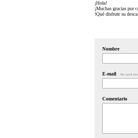
¡Hola!
¡Muchas gracias por c
!Qué disfrute su desc
Nombre
E-mail
No será mo
Comentario