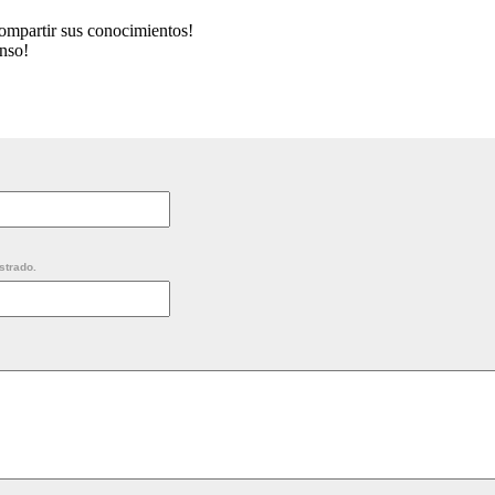
ompartir sus conocimientos!
anso!
strado.